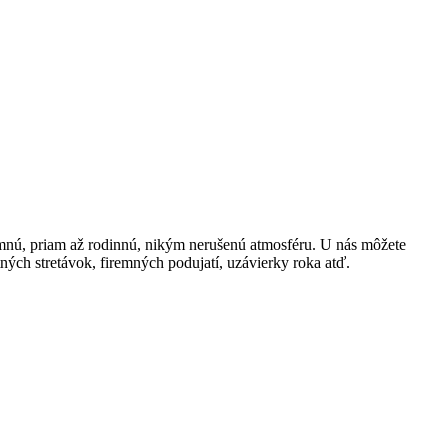
jemnú, priam až rodinnú, nikým nerušenú atmosféru. U nás môžete
tných stretávok, firemných podujatí, uzávierky roka atď.