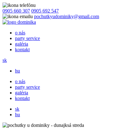
0905 660 307
0905 692 547
pochutkyudominiky@gmail.com
o nás
party service
galéria
kontakt
sk
hu
o nás
party service
galéria
kontakt
sk
hu