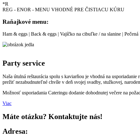
*R
REG - ENOR - MENU VHODNÉ PRE ČISTIACU KÚRU
Raňajkové menu:
Ham & eggs | Back & eggs | Vajíčko na cibuľke / na slanine | Pečená 
Party service
Naša útulná reštaurácia spolu s kaviarňou je vhodná na usporiadanie
prežiť nezabudnuteľné chvíle v deň svojej svadby, stužkovej, narodení
Možnosť usporiadania Cateringu dodanie dohodnutej večere na požad
Viac
Máte otázku? Kontaktujte nás!
Adresa: