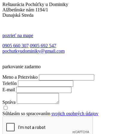
Reštaurácia Pochúťky u Dominiky
Alžbetínske nám 1194/1
Dunajská Streda
pozrieť na mape
0905 660 307
0905 692 547
pochutkyudominiky@gmail.com
parkovanie zadarmo
Meno a Priezvisko
Telefón
E-mail
Správa
Súhlasím so spracovaním
svojich osobných údajov