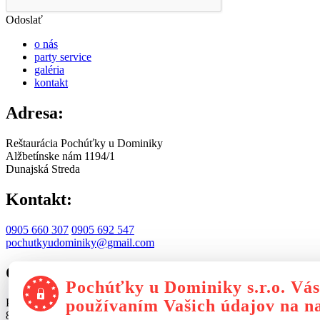
Odoslať
o nás
party service
galéria
kontakt
Adresa:
Reštaurácia Pochúťky u Dominiky
Alžbetínske nám 1194/1
Dunajská Streda
Kontakt:
0905 660 307
0905 692 547
pochutkyudominiky@gmail.com
Otváracia doba:
Pochúťky u Dominiky s.r.o. Vás 
používaním Vašich údajov na na
Pondelok - Piatok:
8:00 - 14:00