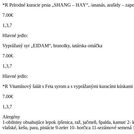
*R Prírodné kuracie prsia „SHANG – HAY“, /ananás, arašidy – zape
7.00€
1,3,7
Hlavné jedlo:
Vyprážaný syr „EIDAM“, hranolky, tatárska omáčka
7.00€
1,3,7
Hlavné jedlo:
*R Vitamínový šalát s Feta syrom a s vyprážanými kuracími kúskami
7.00€
1,3,7
Alergény
1-obilniny obsahujúce lepok /pšenica, raž, jačmeň, špalda, kamut/ 2- 
vlašské, kešu, para, pistácie 9-zeler 10- horčica 11-sezámové semená 1