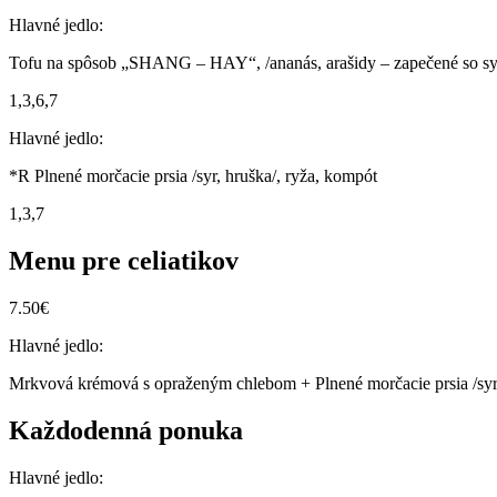
Hlavné jedlo:
Tofu na spôsob „SHANG – HAY“, /ananás, arašidy – zapečené so sy
1,3,6,7
Hlavné jedlo:
*R Plnené morčacie prsia /syr, hruška/, ryža, kompót
1,3,7
Menu pre celiatikov
7.50€
Hlavné jedlo:
Mrkvová krémová s opraženým chlebom + Plnené morčacie prsia /syr,
Každodenná ponuka
Hlavné jedlo: