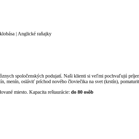
klobása | Anglické raňajky
 rôznych spoločenských podujatí. Naši klienti si veľmi pochvaľujú prí
n, menín, osláviť príchod nového človiečika na svet (krstín), pomaturi
ované miesto. Kapacita reštaurácie:
do 80 osôb