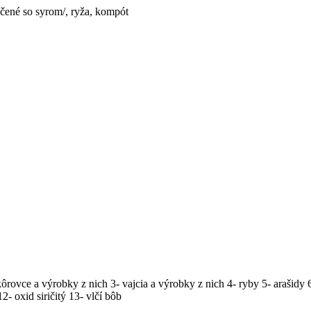
čené so syrom/, ryža, kompót
kôrovce a výrobky z nich 3- vajcia a výrobky z nich 4- ryby 5- arašidy 
2- oxid siričitý 13- vlčí bôb