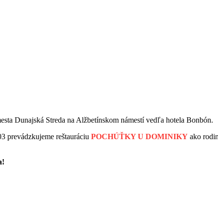
e mesta Dunajská Streda na Alžbetínskom námestí vedľa hotela Bonbón.
03 prevádzkujeme reštauráciu
POCHÚŤKY U DOMINIKY
ako rodin
a!