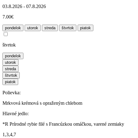
03.8.2026 - 07.8.2026
7.00€
pondelok
utorok
streda
štvrtok
piatok
štvrtok
pondelok
utorok
streda
štvrtok
piatok
Polievka:
Mrkvová krémová s opraženým chlebom
Hlavné jedlo:
*R Prírodné rybie filé s Francúzkou omáčkou, varené zemiaky
1,3,4,7